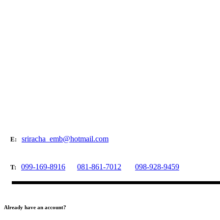
sriracha_emb@hotmail.com
E:
099-169-8916
081-861-7012
098-928-9459
T:
Already have an account?