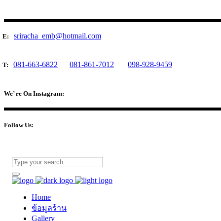
sriracha_emb@hotmail.com
E:
081-663-6822
081-861-7012
098-928-9459
T:
We’ re On Instagram:
Follow Us:
Home
ข้อมูลร้าน
Gallery