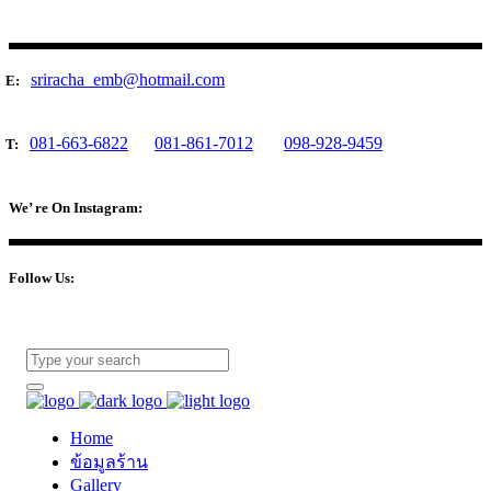
sriracha_emb@hotmail.com
E:
081-663-6822
081-861-7012
098-928-9459
T:
We’ re On Instagram:
Follow Us:
Home
ข้อมูลร้าน
Gallery