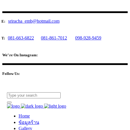
sriracha_emb@hotmail.com
E:
081-663-6822
081-861-7012
098-928-9459
T:
We’ re On Instagram:
Follow Us:
Home
ข้อมูลร้าน
Gallery