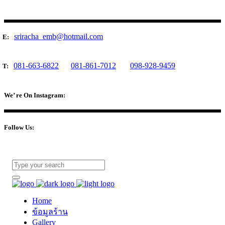
sriracha_emb@hotmail.com
E:
081-663-6822
081-861-7012
098-928-9459
T:
We’ re On Instagram:
Follow Us:
Home
ข้อมูลร้าน
Gallery