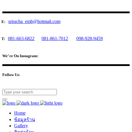
sriracha_emb@hotmail.com
E:
081-663-6822
081-861-7012
098-928-9459
T:
We’ re On Instagram:
Follow Us:
Home
ข้อมูลร้าน
Gallery