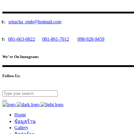
sriracha_emb@hotmail.com
E:
081-663-6822
081-861-7012
098-928-9459
T:
We’ re On Instagram:
Follow Us:
Home
ข้อมูลร้าน
Gallery