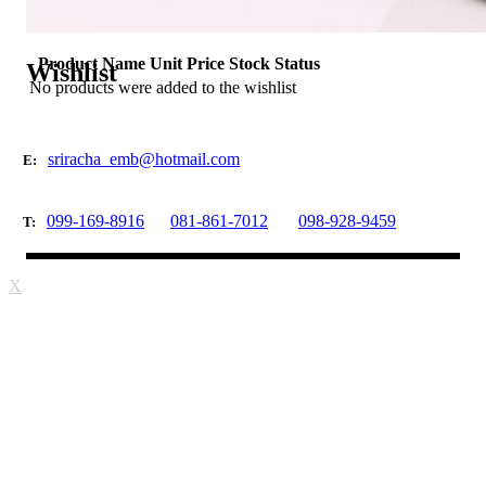
Product Name
Unit Price
Stock Status
Wishlist
No products were added to the wishlist
sriracha_emb@hotmail.com
E:
099-169-8916
081-861-7012
098-928-9459
T:
X