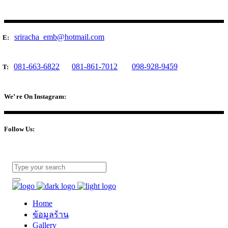
sriracha_emb@hotmail.com
E:
081-663-6822
081-861-7012
098-928-9459
T:
We’ re On Instagram:
Follow Us:
Home
ข้อมูลร้าน
Gallery