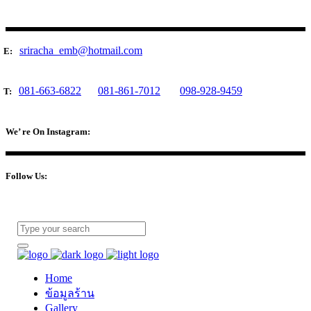
sriracha_emb@hotmail.com
E:
081-663-6822
081-861-7012
098-928-9459
T:
We’ re On Instagram:
Follow Us:
Home
ข้อมูลร้าน
Gallery