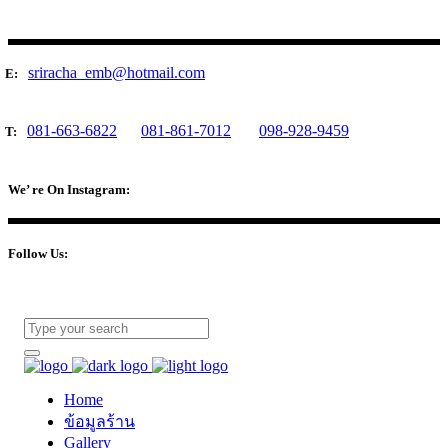
sriracha_emb@hotmail.com
E:
081-663-6822
081-861-7012
098-928-9459
T:
We’ re On Instagram:
Follow Us:
Home
ข้อมูลร้าน
Gallery