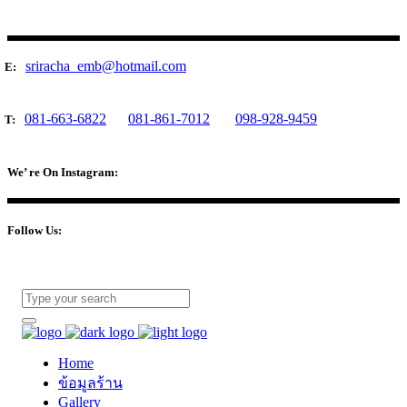
sriracha_emb@hotmail.com
E:
081-663-6822
081-861-7012
098-928-9459
T:
We’ re On Instagram:
Follow Us:
Home
ข้อมูลร้าน
Gallery