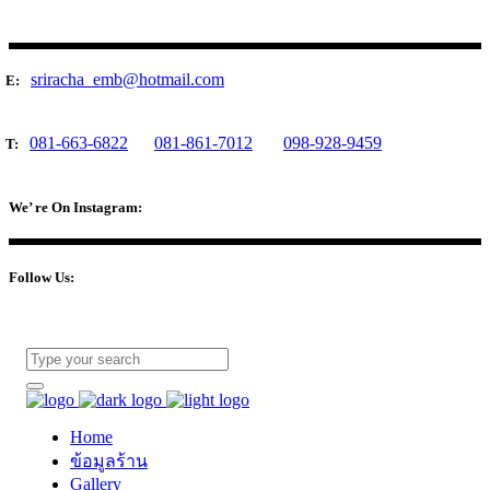
sriracha_emb@hotmail.com
E:
081-663-6822
081-861-7012
098-928-9459
T:
We’ re On Instagram:
Follow Us:
Home
ข้อมูลร้าน
Gallery