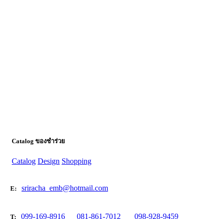
Catalog ของชำร่วย
Catalog
Design
Shopping
sriracha_emb@hotmail.com
E:
099-169-8916
081-861-7012
098-928-9459
T: