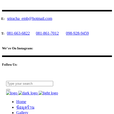
sriracha_emb@hotmail.com
E:
081-663-6822
081-861-7012
098-928-9459
T:
We’ re On Instagram:
Follow Us:
Home
ข้อมูลร้าน
Gallery