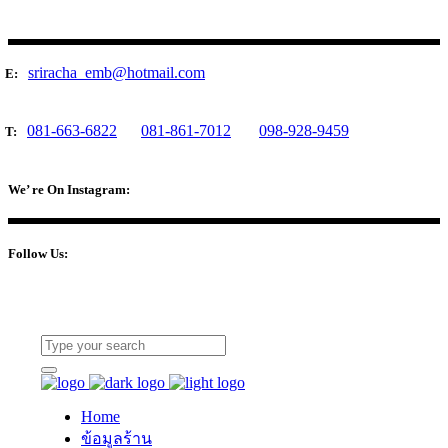
sriracha_emb@hotmail.com
E:
081-663-6822
081-861-7012
098-928-9459
T:
We’ re On Instagram:
Follow Us:
Home
ข้อมูลร้าน