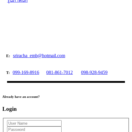
รูปภาพปัก
sriracha_emb@hotmail.com
E:
099-169-8916
081-861-7012
098-928-9459
T:
Already have an account?
Login