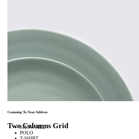
Comming To Your Address
Two Columns Grid
SHOW ALL
POLO
T-SHIRT