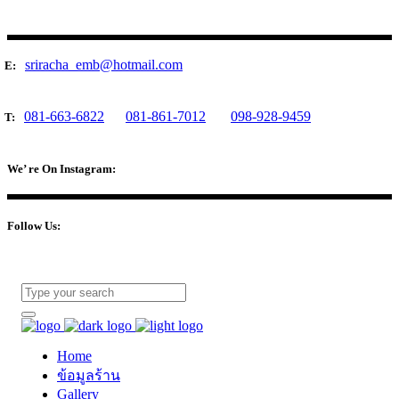
sriracha_emb@hotmail.com
E:
081-663-6822
081-861-7012
098-928-9459
T:
We’ re On Instagram:
Follow Us:
Home
ข้อมูลร้าน
Gallery