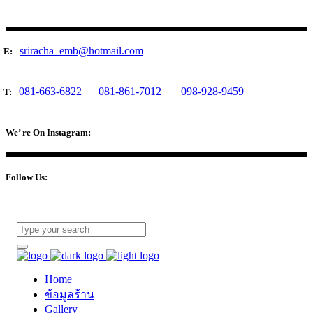
sriracha_emb@hotmail.com
E:
081-663-6822
081-861-7012
098-928-9459
T:
We’ re On Instagram:
Follow Us:
Home
ข้อมูลร้าน
Gallery