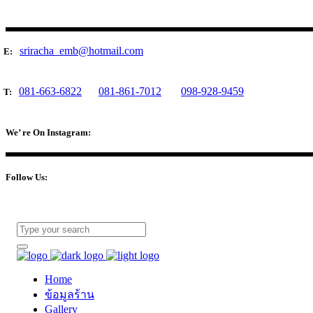
sriracha_emb@hotmail.com
E:
081-663-6822
081-861-7012
098-928-9459
T:
We’ re On Instagram:
Follow Us:
Home
ข้อมูลร้าน
Gallery