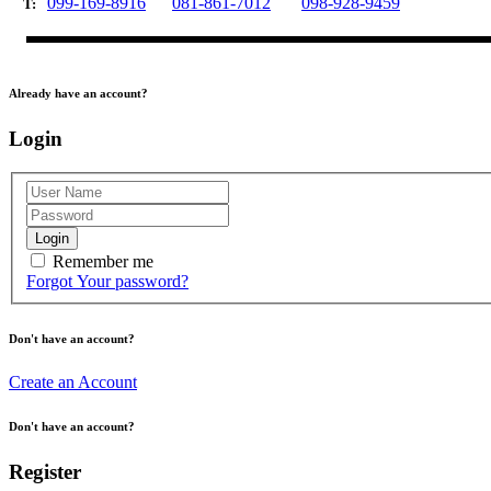
099-169-8916
081-861-7012
098-928-9459
T:
Already have an account?
Login
Login
Remember me
Forgot Your password?
Don't have an account?
Create an Account
Don't have an account?
Register