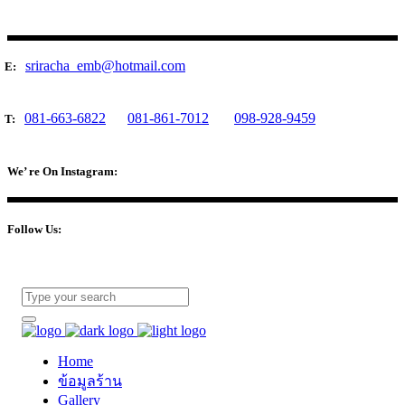
sriracha_emb@hotmail.com
E:
081-663-6822
081-861-7012
098-928-9459
T:
We’ re On Instagram:
Follow Us:
Home
ข้อมูลร้าน
Gallery