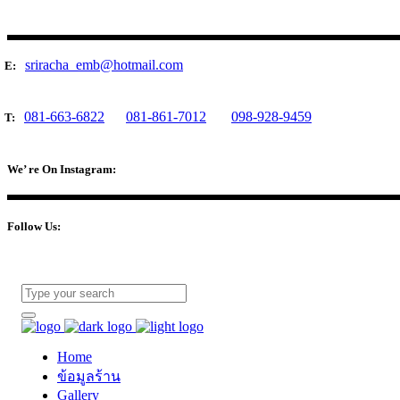
sriracha_emb@hotmail.com
E:
081-663-6822
081-861-7012
098-928-9459
T:
We’ re On Instagram:
Follow Us:
Home
ข้อมูลร้าน
Gallery