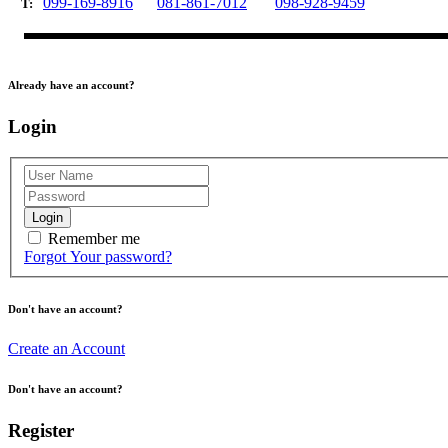
099-169-8916
081-861-7012
098-928-9459
T:
Already have an account?
Login
Login
Remember me
Forgot Your password?
Don't have an account?
Create an Account
Don't have an account?
Register