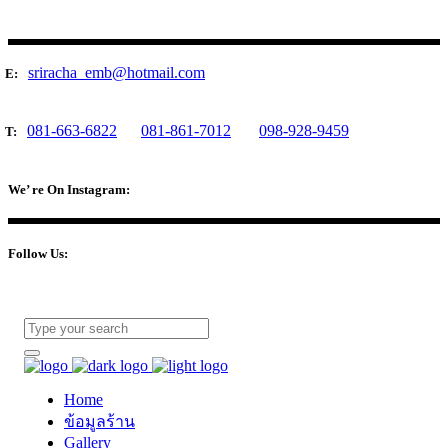
sriracha_emb@hotmail.com
E:
081-663-6822
081-861-7012
098-928-9459
T:
We’ re On Instagram:
Follow Us:
Home
ข้อมูลร้าน
Gallery