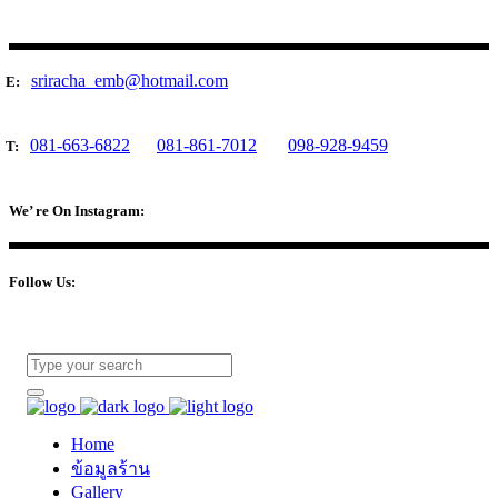
sriracha_emb@hotmail.com
E:
081-663-6822
081-861-7012
098-928-9459
T:
We’ re On Instagram:
Follow Us:
Home
ข้อมูลร้าน
Gallery