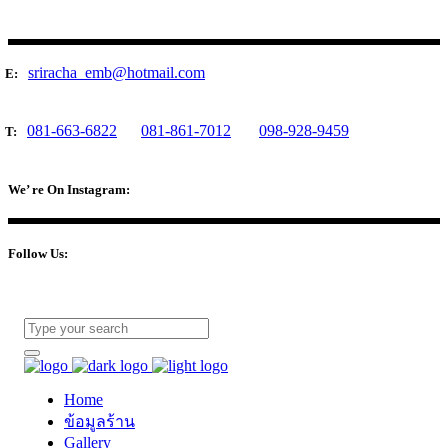
sriracha_emb@hotmail.com
E:
081-663-6822
081-861-7012
098-928-9459
T:
We’ re On Instagram:
Follow Us:
Home
ข้อมูลร้าน
Gallery