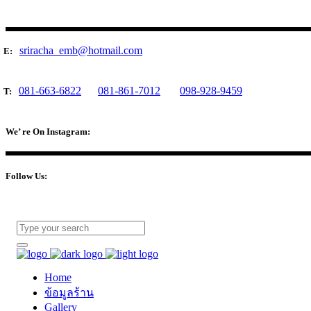
sriracha_emb@hotmail.com
E:
081-663-6822
081-861-7012
098-928-9459
T:
We’ re On Instagram:
Follow Us:
Home
ข้อมูลร้าน
Gallery