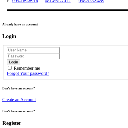
099-169-8916
081-861-7012
098-928-9459
T:
Already have an account?
Login
Login
Remember me
Forgot Your password?
Don't have an account?
Create an Account
Don't have an account?
Register