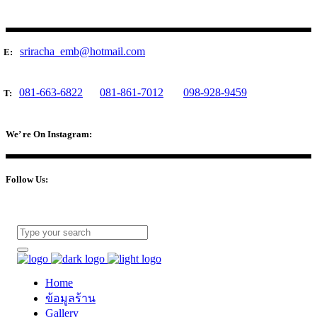
sriracha_emb@hotmail.com
E:
081-663-6822
081-861-7012
098-928-9459
T:
We’ re On Instagram:
Follow Us:
Home
ข้อมูลร้าน
Gallery