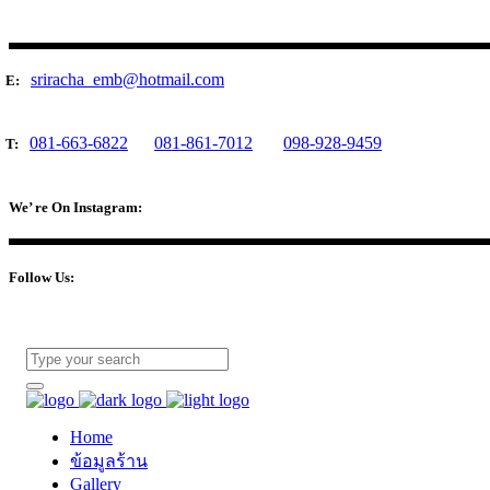
sriracha_emb@hotmail.com
E:
081-663-6822
081-861-7012
098-928-9459
T:
We’ re On Instagram:
Follow Us:
Home
ข้อมูลร้าน
Gallery