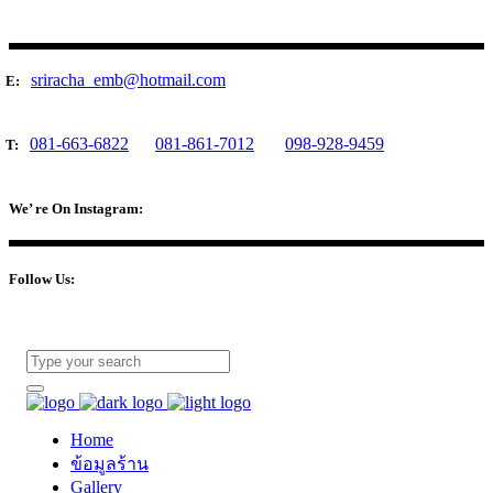
sriracha_emb@hotmail.com
E:
081-663-6822
081-861-7012
098-928-9459
T:
We’ re On Instagram:
Follow Us:
Home
ข้อมูลร้าน
Gallery