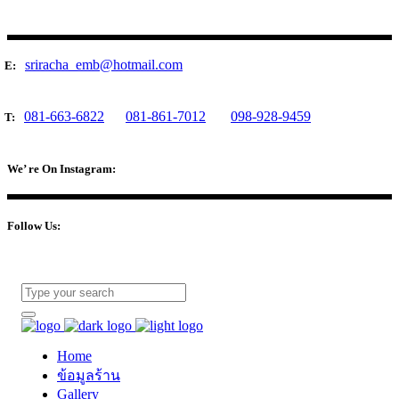
sriracha_emb@hotmail.com
E:
081-663-6822
081-861-7012
098-928-9459
T:
We’ re On Instagram:
Follow Us:
Home
ข้อมูลร้าน
Gallery