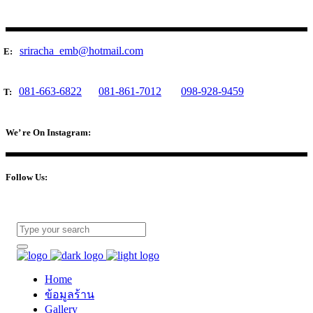
sriracha_emb@hotmail.com
E:
081-663-6822
081-861-7012
098-928-9459
T:
We’ re On Instagram:
Follow Us:
Home
ข้อมูลร้าน
Gallery