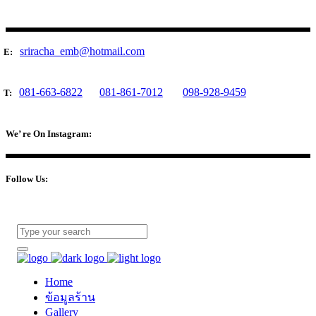
sriracha_emb@hotmail.com
E:
081-663-6822
081-861-7012
098-928-9459
T:
We’ re On Instagram:
Follow Us:
Home
ข้อมูลร้าน
Gallery