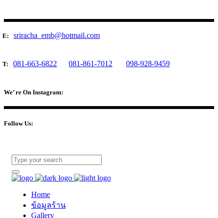
sriracha_emb@hotmail.com
E:
081-663-6822
081-861-7012
098-928-9459
T:
We’ re On Instagram:
Follow Us:
Home
ข้อมูลร้าน
Gallery