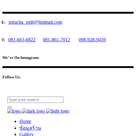
sriracha_emb@hotmail.com
E:
081-663-6822
081-861-7012
098-928-9459
T:
We’ re On Instagram:
Follow Us:
Home
ข้อมูลร้าน
Gallery