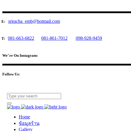
sriracha_emb@hotmail.com
E:
081-663-6822
081-861-7012
098-928-9459
T:
We’ re On Instagram:
Follow Us:
Home
ข้อมูลร้าน
Gallery