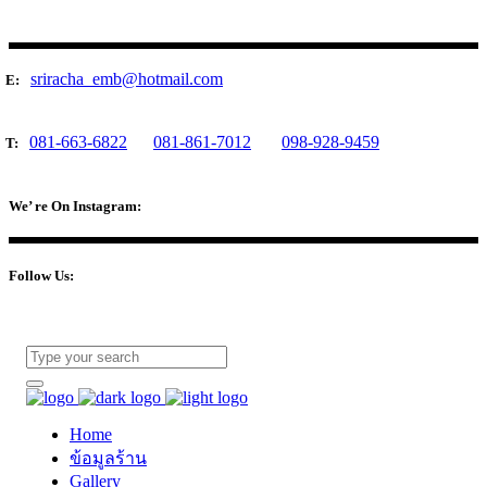
sriracha_emb@hotmail.com
E:
081-663-6822
081-861-7012
098-928-9459
T:
We’ re On Instagram:
Follow Us:
Home
ข้อมูลร้าน
Gallery