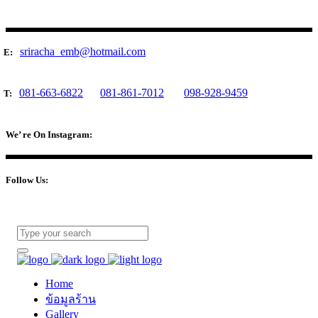
sriracha_emb@hotmail.com
E:
081-663-6822
081-861-7012
098-928-9459
T:
We’ re On Instagram:
Follow Us:
Home
ข้อมูลร้าน
Gallery