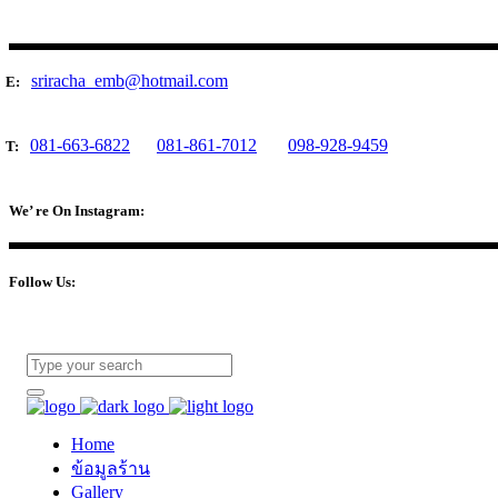
sriracha_emb@hotmail.com
E:
081-663-6822
081-861-7012
098-928-9459
T:
We’ re On Instagram:
Follow Us:
Home
ข้อมูลร้าน
Gallery