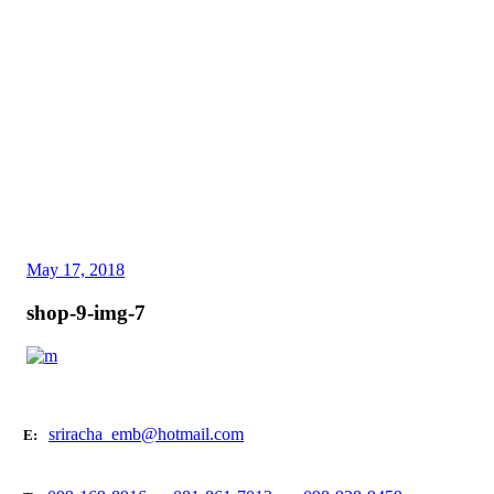
May 17, 2018
shop-9-img-7
sriracha_emb@hotmail.com
E: