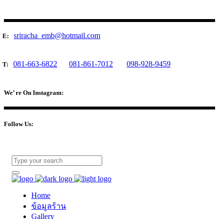
sriracha_emb@hotmail.com
E:
081-663-6822
081-861-7012
098-928-9459
T:
We’ re On Instagram:
Follow Us:
Home
ข้อมูลร้าน
Gallery