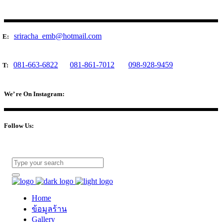
sriracha_emb@hotmail.com
E:
081-663-6822
081-861-7012
098-928-9459
T:
We’ re On Instagram:
Follow Us:
Home
ข้อมูลร้าน
Gallery