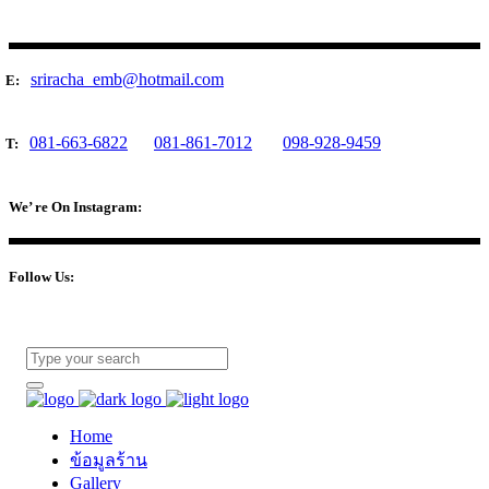
sriracha_emb@hotmail.com
E:
081-663-6822
081-861-7012
098-928-9459
T:
We’ re On Instagram:
Follow Us:
Home
ข้อมูลร้าน
Gallery